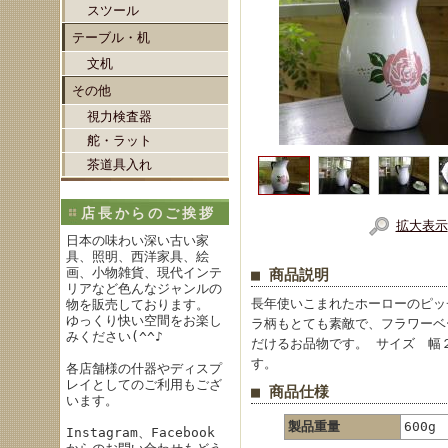
スツール
テーブル・机
文机
その他
視力検査器
舵・ラット
茶道具入れ
店長からのご挨拶
拡大表示
日本の味わい深い古い家
具、照明、西洋家具、絵
画、小物雑貨、現代インテ
■ 商品説明
リアなど色んなジャンルの
長年使いこまれたホーローのピッ
物を販売しております。
ゆっくり快い空間をお楽し
ラ柄もとても素敵で、フラワーベ
みください(^^♪
だけるお品物です。 サイズ 幅２
す。
各店舗様の什器やディスプ
レイとしてのご利用もござ
■ 商品仕様
います。
製品重量
600g
Instagram、Facebook