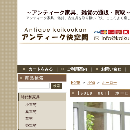
～アンティーク家具、雑貨の通販・買取
アンティーク家具、雑貨、古道具を取り扱い「快」こころよく癒
カートをみる
｜
ご利用案内
｜
お問い合せ
｜
商品検索
HOME
>
小物
>
ホーロー
【SOLD OUT】 ホ
時代和家具
小箪笥
薬箪笥
箪笥
茶箪笥