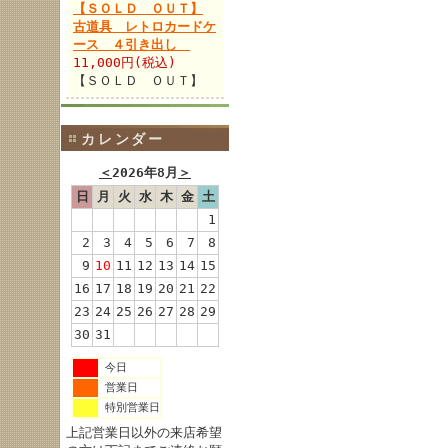
【ＳＯＬＤ ＯＵＴ】
古道具 レトロカードケ
ース ４引き出し
11,000円(税込)
【ＳＯＬＤ ＯＵＴ】
カレンダー
＜
2026年8月
＞
日
月
火
水
木
金
土
1
2
3
4
5
6
7
8
9
10
11
12
13
14
15
16
17
18
19
20
21
22
23
24
25
26
27
28
29
30
31
今日
営業日
特別営業日
上記営業日以外の来店希望