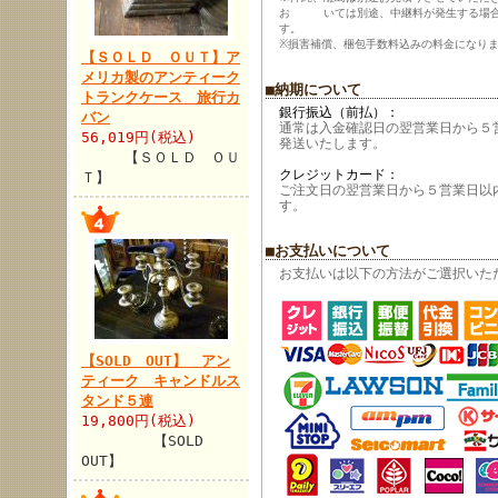
お いては別途、中継料が発生する場合
す。
※損害補償、梱包手数料込みの料金になり
【ＳＯＬＤ ＯＵＴ】ア
メリカ製のアンティーク
■納期について
トランクケース 旅行カ
銀行振込（前払）：
バン
通常は入金確認日の翌営業日から５
56,019円(税込)
発送いたします。
【ＳＯＬＤ ＯＵ
クレジットカード：
Ｔ】
ご注文日の翌営業日から５営業日以
す。
■お支払いについて
お支払いは以下の方法がご選択いた
【SOLD OUT】 アン
ティーク キャンドルス
タンド５連
19,800円(税込)
【SOLD
OUT】