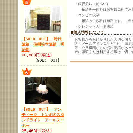
・銀行振込（前払い）
振込み手数料はお客様負担でお願
・コンビニ決済
振込み手数料は無料です。（当
・クレジットカード決済
■個人情報について
【SOLD OUT】 時代
お客様からお預かりした大切な個人
名・メールアドレスなど)を、 裁判
箪笥 信州松本箪笥 明
等・公共機関からの提出要請があっ
治期
者に譲渡または利用する事は一切ご
48,000円(税込)
【SOLD OUT】
【SOLD OUT】 アン
ティーク トンボのスタ
ンドライト アールヌー
ボー
25,463円(税込)