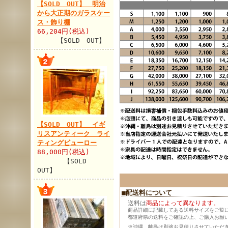
【SOLD OUT】 明治
から大正期のガラスケー
ス・飾り棚
66,204円(税込)
【SOLD OUT】
【SOLD OUT】 イギ
リスアンティーク ライ
ティングビューロー
88,000円(税込)
【SOLD
OUT】
■配送料について
送料は
商品によって異なります。
商品詳細に記載してある送料サイズをご覧
都道府県の送料をご確認の上、ご購入お願
※沖縄、離島は別途お見積りさせていただ