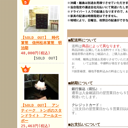
【SOLD OUT】 時代
■配送料について
箪笥 信州松本箪笥 明
送料は
商品によって異なります。
治期
商品詳細に記載してある送料サイズをご覧
48,000円(税込)
都道府県の送料をご確認の上、ご購入お願
【SOLD OUT】
※沖縄、離島は別途お見積りさせていただ
お いては別途、中継料が発生する場合
す。
※損害補償、梱包手数料込みの料金になり
■納期について
銀行振込（前払）：
通常は入金確認日の翌営業日から５
発送いたします。
クレジットカード：
【SOLD OUT】 アン
ご注文日の翌営業日から５営業日以
ティーク トンボのスタ
す。
ンドライト アールヌー
ボー
■お支払いについて
25,463円(税込)