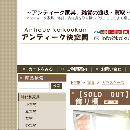
～アンティーク家具、雑貨の通販・買取
アンティーク家具、雑貨、古道具を取り扱い「快」こころよく癒
カートをみる
｜
ご利用案内
｜
お問い合せ
｜
商品検索
HOME
>
家具
>
ガラスケース
【SOLD O
時代和家具
飾り棚
小箪笥
薬箪笥
箪笥
茶箪笥