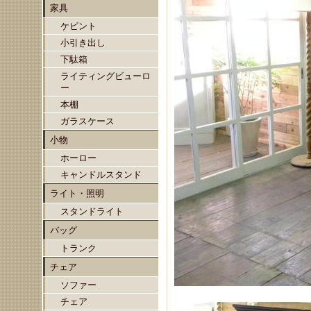
家具
ケビント
小引き出し
下駄箱
ライティングビューロ
ー
本棚
ガラスケース
小物
ホーロー
キャンドルスタンド
ライト・照明
スタンドライト
バッグ
トランク
チェア
ソファー
チェア