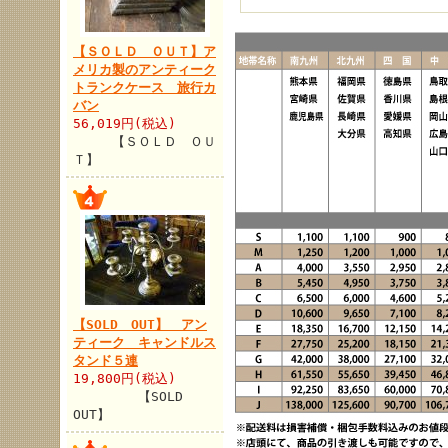
【ＳＯＬＤ ＯＵＴ】ア
メリカ製のアンティーク
トランクケース 旅行カ
バン
56,019円(税込)
【ＳＯＬＤ ＯＵ
Ｔ】
【SOLD OUT】 アン
ティーク キャンドルス
タンド５連
19,800円(税込)
【SOLD
OUT】