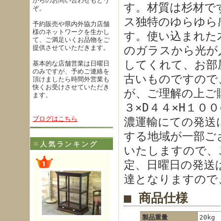
からのお問い合わせもどう
す。材質は杉材で
ぞ。
ス独特のゆらゆら
予約販売や県内外協力店舗
様のネットワークを生かし
す。使い込まれた
て、ご満足いくお品物をご
提供させていただきます。
のガラスから光が
してくれて、お部
基本的な店舗営業は日曜日
のみですが、予めご連絡を
古いものですので
頂けましたら時間外営業も
快くお受けさせていただき
が、ご理解の上ご
ます。
３×D４４×H１０
ブログはこちら
濃運輸にての発送
する地域が一部ご
人気ランキング
いたしますので、
定、日曜日の発送
達となりますので
■ 商品仕様
製品重量
20kg