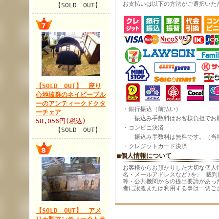
お支払いは以下の方法がご選択いた
【SOLD OUT】
【SOLD OUT】 座り
心地抜群のネイビーブル
ーのアンティークドクタ
・銀行振込（前払い）
ーチェア
振込み手数料はお客様負担でお願
58,056円(税込)
・コンビニ決済
【SOLD OUT】
振込み手数料は無料です。（当
・クレジットカード決済
■個人情報について
お客様からお預かりした大切な個人
名・メールアドレスなど)を、 裁判
等・公共機関からの提出要請があっ
者に譲渡または利用する事は一切ご
【SOLD OUT】 アメ