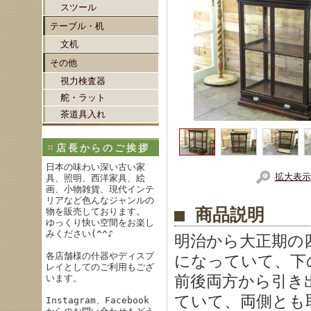
スツール
テーブル・机
文机
その他
視力検査器
舵・ラット
茶道具入れ
店長からのご挨拶
日本の味わい深い古い家
拡大表示
具、照明、西洋家具、絵
画、小物雑貨、現代インテ
リアなど色んなジャンルの
■ 商品説明
物を販売しております。
ゆっくり快い空間をお楽し
みください(^^♪
明治から大正期の
各店舗様の什器やディスプ
になっていて、下
レイとしてのご利用もござ
前後両方から引き
います。
ていて、両側とも
Instagram、Facebook