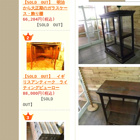
【SOLD OUT】 明治
から大正期のガラスケー
ス・飾り棚
66,204円(税込)
【SOLD OUT】
【SOLD OUT】 イギ
リスアンティーク ライ
ティングビューロー
88,000円(税込)
【SOLD
OUT】