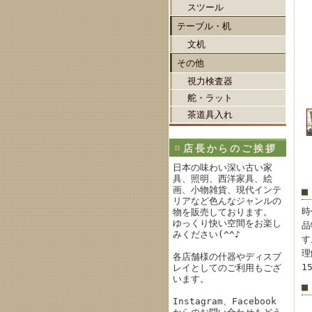
スツール
テーブル・机
文机
その他
視力検査器
舵・ラット
茶道具入れ
店長からのご挨拶
日本の味わい深い古い家
具、照明、西洋家具、絵
画、小物雑貨、現代インテ
■
リアなど色んなジャンルの
時
物を販売しております。
ゆっくり快い空間をお楽し
品
みください(^^♪
す
理
各店舗様の什器やディスプ
1
レイとしてのご利用もござ
います。
■
Instagram、Facebook