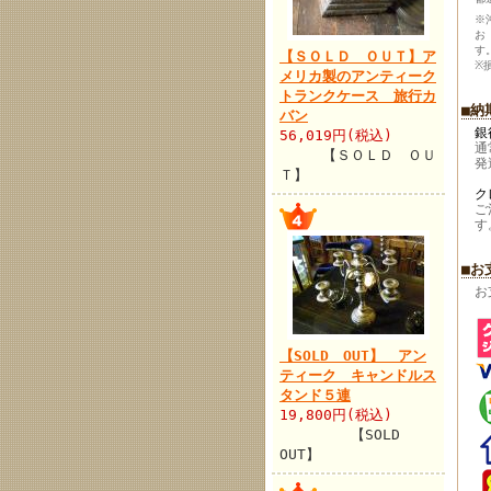
※
お
す
【ＳＯＬＤ ＯＵＴ】ア
※
メリカ製のアンティーク
トランクケース 旅行カ
■納
バン
銀
56,019円(税込)
通
【ＳＯＬＤ ＯＵ
発
Ｔ】
ク
ご
す
■お
お
【SOLD OUT】 アン
ティーク キャンドルス
タンド５連
19,800円(税込)
【SOLD
OUT】