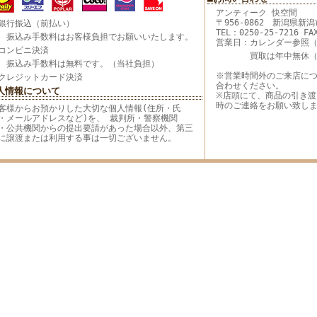
アンティーク 快空間
〒956-0862 新潟県新潟
銀行振込（前払い）
TEL：0250-25-7216 FA
込み手数料はお客様負担でお願いいたします。
営業日：カレンダー参照（11
コンビニ決済
買取は年中無休（9:0
込み手数料は無料です。（当社負担）
※営業時間外のご来店に
クレジットカード決済
合わせください。
人情報について
※店頭にて、商品の引き
時のご連絡をお願い致し
客様からお預かりした大切な個人情報(住所・氏
・メールアドレスなど)を、 裁判所・警察機関
・公共機関からの提出要請があった場合以外、第三
に譲渡または利用する事は一切ございません。