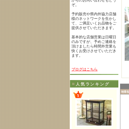
からのお問い合わせもどう
ぞ。
予約販売や県内外協力店舗
様のネットワークを生かし
て、ご満足いくお品物をご
提供させていただきます。
基本的な店舗営業は日曜日
のみですが、予めご連絡を
頂けましたら時間外営業も
快くお受けさせていただき
ます。
ブログはこちら
人気ランキング