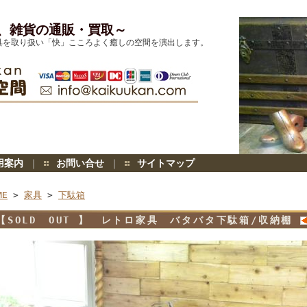
、雑貨の通販・買取～
具を取り扱い「快」こころよく癒しの空間を演出します。
用案内
｜
お問い合せ
｜
サイトマップ
ME
>
家具
>
下駄箱
【SOLD OUT 】 レトロ家具 バタバタ下駄箱/収納棚