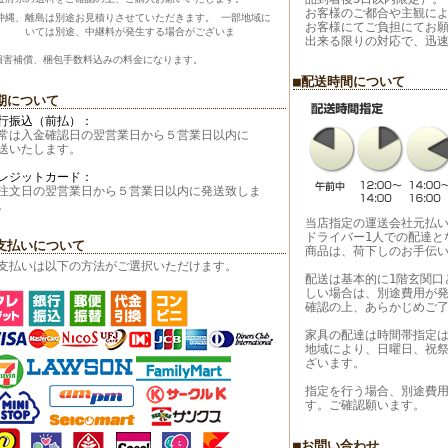
お客様のご都合や主観に
沖縄、離島は別途お見積りさせていただきます。
一部地域に
お客様にてご負担にてお
 いては別途、中継料が発生する場合がございま
出来る限りの対応で、迅
。
損害補償、梱包手数料込みの料金になります。
■配送時間について
期について
行振込（前払）：
常は入金確認日の翌営業日から５営業日以内に
送いたします。
レジットカード：
注文日の翌営業日から５営業日以内に発送致しま
。
当店指定の運送会社元払
ドライバー1人での配達と
支払いについて
商品は、荷下しのお手伝
支払いは以下の方法がご選択いただけます。
配送は基本的に1階玄関口
しい場合は、別途費用が
確認の上、あらかじめご
家具の配達は時間帯指定
地域により、日曜日、祝
ざいます。
指定を行う場合、別途費
す。ご確認願います。
■お問い合わせ