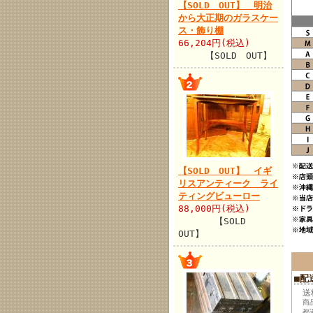
【SOLD OUT】 明治
から大正期のガラスケー
ス・飾り棚
66,204円(税込)
【SOLD OUT】
【SOLD OUT】 イギ
リスアンティーク ライ
ティングビューロー
88,000円(税込)
【SOLD
OUT】
■配
送
商
都