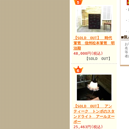
・
振
・
振
・
■個
【SOLD OUT】 時代
箪笥 信州松本箪笥 明
お
治期
名
等
48,000円(税込)
者
【SOLD OUT】
【SOLD OUT】 アン
ティーク トンボのスタ
ンドライト アールヌー
ボー
25,463円(税込)