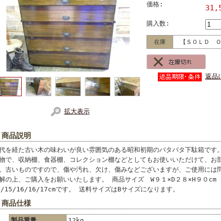
価格:
31,
購入数:
在庫
【ＳＯＬＤ 
返品
拡大表示
 商品説明
代を経た古い木の味わいが良い雰囲気のある昭和初期のバタバタ下駄箱です
物で、収納棚、食器棚、コレクション棚などとしてもお使いいただけて、お
。古いものですので、傷や汚れ、欠け、傷みなどございますが、ご使用には
解の上、ご購入をお願いいたします。 商品サイズ W９１×D２８×H９０cm
5/15/16/16/17cmです。 送料サイズはBサイズになります。
 商品仕様
製品重量
12kg