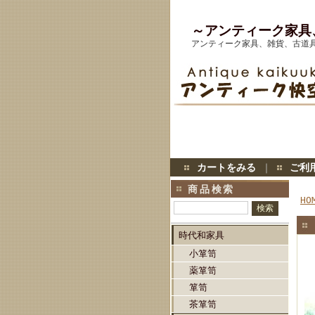
～アンティーク家具
アンティーク家具、雑貨、古道
カートをみる
｜
ご利
商品検索
HO
時代和家具
小箪笥
薬箪笥
箪笥
茶箪笥